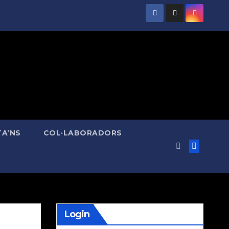
A’NS
COL·LABORADORS
Login