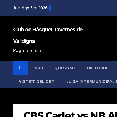
Saltar
Jue. Ago 6th, 2026
al
contenido
Club de Bàsquet Tavernes de
Valldigna
Pàgina oficial
INICI
QUI SOM?
HISTÒRIA
VISTE’T DEL CBT
LLIGA INTERMUNICIPAL 
CBS Carlet vs NB Al