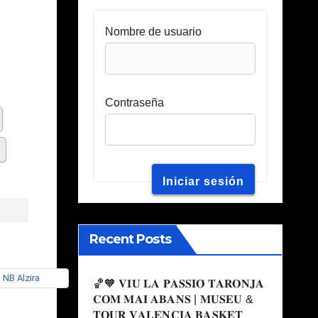
Nombre de usuario
Contraseña
Recent Posts
🏀🧡 𝐕𝐈𝐔 𝐋𝐀 𝐏𝐀𝐒𝐒𝐈𝐎́ 𝐓𝐀𝐑𝐎𝐍𝐉𝐀
𝐂𝐎𝐌 𝐌𝐀𝐈 𝐀𝐁𝐀𝐍𝐒 | 𝐌𝐔𝐒𝐄𝐔 &
𝐓𝐎𝐔𝐑 𝐕𝐀𝐋𝐄𝐍𝐂𝐈𝐀 𝐁𝐀𝐒𝐊𝐄𝐓