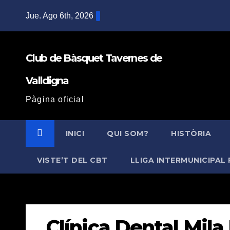
Saltar
Jue. Ago 6th, 2026
al
contenido
Club de Bàsquet Tavernes de
Valldigna
Pàgina oficial
INICI
QUI SOM?
HISTÒRIA
VISTE’T DEL CBT
LLIGA INTERMUNICIPAL 
Clínica Dental Mil