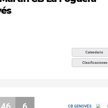
vés
Calendario
Clasificaciones
46
6
CB GENOVÉS