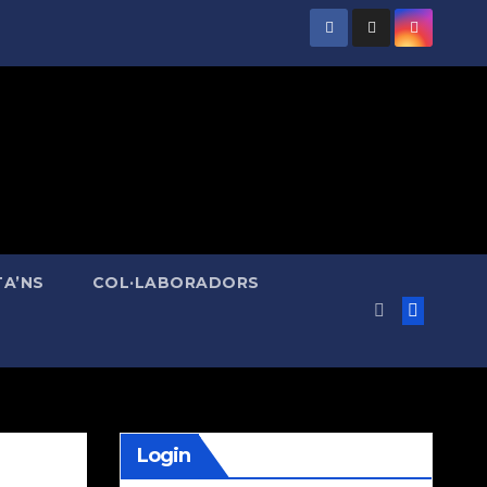
A’NS
COL·LABORADORS
Login