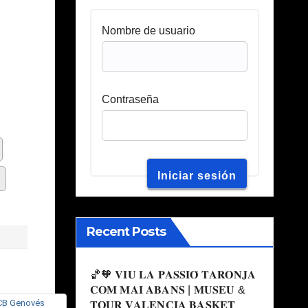
Nombre de usuario
Contraseña
Recent Posts
🏀🧡 𝐕𝐈𝐔 𝐋𝐀 𝐏𝐀𝐒𝐒𝐈𝐎́ 𝐓𝐀𝐑𝐎𝐍𝐉𝐀
𝐂𝐎𝐌 𝐌𝐀𝐈 𝐀𝐁𝐀𝐍𝐒 | 𝐌𝐔𝐒𝐄𝐔 &
𝐓𝐎𝐔𝐑 𝐕𝐀𝐋𝐄𝐍𝐂𝐈𝐀 𝐁𝐀𝐒𝐊𝐄𝐓