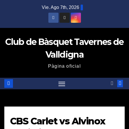
Saltar
Vie. Ago 7th, 2026
al
contenido
Club de Bàsquet Tavernes de
Valldigna
Pàgina oficial
CBS Carlet vs Alvinox