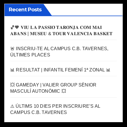
Recent Posts
🏀🧡 𝐕𝐈𝐔 𝐋𝐀 𝐏𝐀𝐒𝐒𝐈𝐎́ 𝐓𝐀𝐑𝐎𝐍𝐉𝐀 𝐂𝐎𝐌 𝐌𝐀𝐈
𝐀𝐁𝐀𝐍𝐒 | 𝐌𝐔𝐒𝐄𝐔 & 𝐓𝐎𝐔𝐑 𝐕𝐀𝐋𝐄𝐍𝐂𝐈𝐀 𝐁𝐀𝐒𝐊𝐄𝐓
🚨 INSCRIU-TE AL CAMPUS C.B. TAVERNES,
ÚLTIMES PLACES
📊 RESULTAT | INFANTIL FEMENÍ 1ª ZONAL 📊
💥 GAMEDAY | VALIER GROUP SÈNIOR
MASCULÍ AUTONÒMIC 💥
⚠️ ÚLTIMS 10 DIES PER INSCRIURE’S AL
CAMPUS C.B. TAVERNES