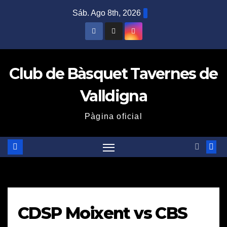
Saltar
Sáb. Ago 8th, 2026
al
contenido
Club de Bàsquet Tavernes de
Valldigna
Pàgina oficial
CDSP Moixent vs CBS