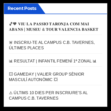
Recent Posts
🏀🧡 𝐕𝐈𝐔 𝐋𝐀 𝐏𝐀𝐒𝐒𝐈𝐎́ 𝐓𝐀𝐑𝐎𝐍𝐉𝐀 𝐂𝐎𝐌 𝐌𝐀𝐈
𝐀𝐁𝐀𝐍𝐒 | 𝐌𝐔𝐒𝐄𝐔 & 𝐓𝐎𝐔𝐑 𝐕𝐀𝐋𝐄𝐍𝐂𝐈𝐀 𝐁𝐀𝐒𝐊𝐄𝐓
🚨 INSCRIU-TE AL CAMPUS C.B. TAVERNES,
ÚLTIMES PLACES
📊 RESULTAT | INFANTIL FEMENÍ 1ª ZONAL 📊
💥 GAMEDAY | VALIER GROUP SÈNIOR
MASCULÍ AUTONÒMIC 💥
⚠️ ÚLTIMS 10 DIES PER INSCRIURE’S AL
CAMPUS C.B. TAVERNES