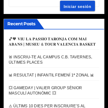
Recent Posts
🏀🧡 𝐕𝐈𝐔 𝐋𝐀 𝐏𝐀𝐒𝐒𝐈𝐎́ 𝐓𝐀𝐑𝐎𝐍𝐉𝐀 𝐂𝐎𝐌 𝐌𝐀𝐈
𝐀𝐁𝐀𝐍𝐒 | 𝐌𝐔𝐒𝐄𝐔 & 𝐓𝐎𝐔𝐑 𝐕𝐀𝐋𝐄𝐍𝐂𝐈𝐀 𝐁𝐀𝐒𝐊𝐄𝐓
🚨 INSCRIU-TE AL CAMPUS C.B. TAVERNES,
ÚLTIMES PLACES
📊 RESULTAT | INFANTIL FEMENÍ 1ª ZONAL 📊
💥 GAMEDAY | VALIER GROUP SÈNIOR
MASCULÍ AUTONÒMIC 💥
⚠️ ÚLTIMS 10 DIES PER INSCRIURE’S AL