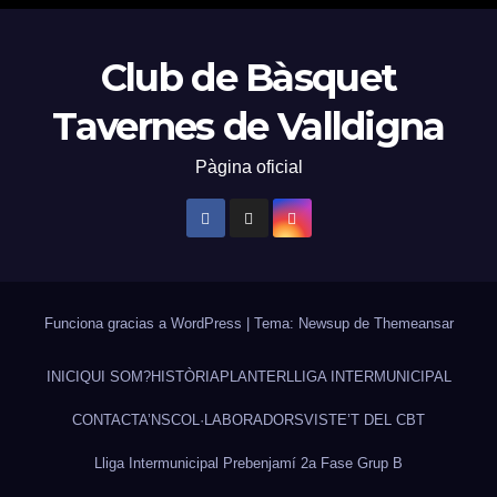
Club de Bàsquet
Tavernes de Valldigna
Pàgina oficial
Funciona gracias a WordPress
|
Tema: Newsup de
Themeansar
INICI
QUI SOM?
HISTÒRIA
PLANTER
LLIGA INTERMUNICIPAL
CONTACTA’NS
COL·LABORADORS
VISTE’T DEL CBT
Lliga Intermunicipal Prebenjamí 2a Fase Grup B