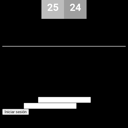
25
24
Entrada relacionada
Login
Nombre de usuario
Contraseña
Recent Posts