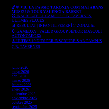
🏀🧡 𝐕𝐈𝐔 𝐋𝐀 𝐏𝐀𝐒𝐒𝐈𝐎́ 𝐓𝐀𝐑𝐎𝐍𝐉𝐀 𝐂𝐎𝐌 𝐌𝐀𝐈 𝐀𝐁𝐀𝐍𝐒 |
𝐌𝐔𝐒𝐄𝐔 & 𝐓𝐎𝐔𝐑 𝐕𝐀𝐋𝐄𝐍𝐂𝐈𝐀 𝐁𝐀𝐒𝐊𝐄𝐓
🚨 INSCRIU-TE AL CAMPUS C.B. TAVERNES,
ÚLTIMES PLACES
📊 RESULTAT | INFANTIL FEMENÍ 1ª ZONAL 📊
💥 GAMEDAY | VALIER GROUP SÈNIOR MASCULÍ
AUTONÒMIC 💥
⚠️ ÚLTIMS 10 DIES PER INSCRIURE’S AL CAMPUS
C.B. TAVERNES
Archives
junio 2026
mayo 2026
abril 2026
marzo 2026
febrero 2026
enero 2026
diciembre 2025
noviembre 2025
octubre 2025
septiembre 2025