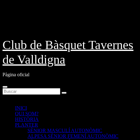
Saltar
Dom. Ago 9th, 2026
al
contenido
Club de Bàsquet Tavernes
de Valldigna
Pàgina oficial
INICI
QUI SOM?
HISTÒRIA
PLANTER
SÈNIOR MASCULÍ AUTONÒMIC
ALPESA SÈNIOR FEMENÍ AUTONÒMIC