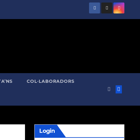
A’NS
COL·LABORADORS
Login