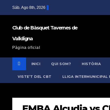
Saltar
Sáb. Ago 8th, 2026
al
contenido
Club de Bàsquet Tavernes de
Valldigna
Pàgina oficial
INICI
QUI SOM?
HISTÒRIA
VISTE’T DEL CBT
LLIGA INTERMUNICIPAL 
EMBA Alcudia vs C