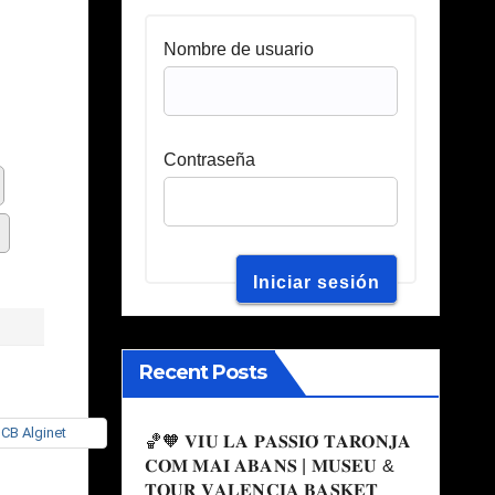
Nombre de usuario
Contraseña
Recent Posts
🏀🧡 𝐕𝐈𝐔 𝐋𝐀 𝐏𝐀𝐒𝐒𝐈𝐎́ 𝐓𝐀𝐑𝐎𝐍𝐉𝐀
𝐂𝐎𝐌 𝐌𝐀𝐈 𝐀𝐁𝐀𝐍𝐒 | 𝐌𝐔𝐒𝐄𝐔 &
𝐓𝐎𝐔𝐑 𝐕𝐀𝐋𝐄𝐍𝐂𝐈𝐀 𝐁𝐀𝐒𝐊𝐄𝐓