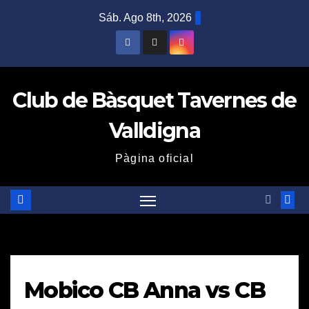
Saltar
Sáb. Ago 8th, 2026
al
contenido
Club de Bàsquet Tavernes de
Valldigna
Pàgina oficial
Mobico CB Anna vs CB