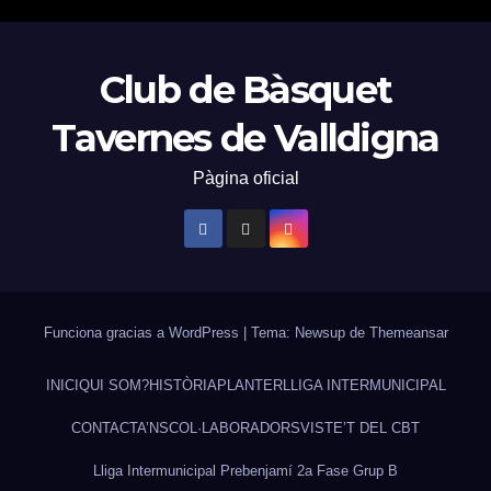
Club de Bàsquet
Tavernes de Valldigna
Pàgina oficial
Funciona gracias a WordPress
|
Tema: Newsup de
Themeansar
INICI
QUI SOM?
HISTÒRIA
PLANTER
LLIGA INTERMUNICIPAL
CONTACTA’NS
COL·LABORADORS
VISTE’T DEL CBT
Lliga Intermunicipal Prebenjamí 2a Fase Grup B