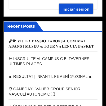
Recent Posts
🏀🧡 𝐕𝐈𝐔 𝐋𝐀 𝐏𝐀𝐒𝐒𝐈𝐎́ 𝐓𝐀𝐑𝐎𝐍𝐉𝐀 𝐂𝐎𝐌 𝐌𝐀𝐈
𝐀𝐁𝐀𝐍𝐒 | 𝐌𝐔𝐒𝐄𝐔 & 𝐓𝐎𝐔𝐑 𝐕𝐀𝐋𝐄𝐍𝐂𝐈𝐀 𝐁𝐀𝐒𝐊𝐄𝐓
🚨 INSCRIU-TE AL CAMPUS C.B. TAVERNES,
ÚLTIMES PLACES
📊 RESULTAT | INFANTIL FEMENÍ 1ª ZONAL 📊
💥 GAMEDAY | VALIER GROUP SÈNIOR
MASCULÍ AUTONÒMIC 💥