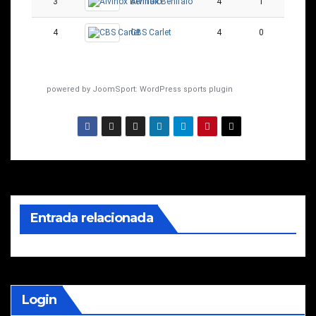
3
Alvinox Benifaió
4
1
3
4
CBS Carlet
4
0
4
powered by
JoomSport: WordPress sports plugin
Entrada relacionada
Login