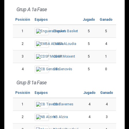
Grup A 1a Fase
Posición
Equipos
Jugado
Ganado
Perdid
1
Enguera Basket
5
5
0
2
EMBA ALcudia
5
4
1
3
CDSP Moixent
5
1
4
4
CB Genovés
5
0
5
Grup B 1a Fase
Posición
Equipos
Jugado
Ganado
Perdid
1
CB Tavernes
4
4
0
2
NB Alzira
4
3
1