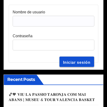
Nombre de usuario
Contraseña
Recent Posts
🏀🧡 𝐕𝐈𝐔 𝐋𝐀 𝐏𝐀𝐒𝐒𝐈𝐎́ 𝐓𝐀𝐑𝐎𝐍𝐉𝐀 𝐂𝐎𝐌 𝐌𝐀𝐈
𝐀𝐁𝐀𝐍𝐒 | 𝐌𝐔𝐒𝐄𝐔 & 𝐓𝐎𝐔𝐑 𝐕𝐀𝐋𝐄𝐍𝐂𝐈𝐀 𝐁𝐀𝐒𝐊𝐄𝐓