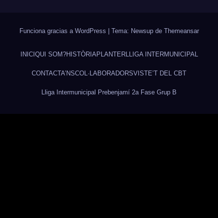
Funciona gracias a WordPress
|
Tema: Newsup de
Themeansar
INICI
QUI SOM?
HISTÒRIA
PLANTER
LLIGA INTERMUNICIPAL
CONTACTA’NS
COL·LABORADORS
VISTE’T DEL CBT
Lliga Intermunicipal Prebenjamí 2a Fase Grup B