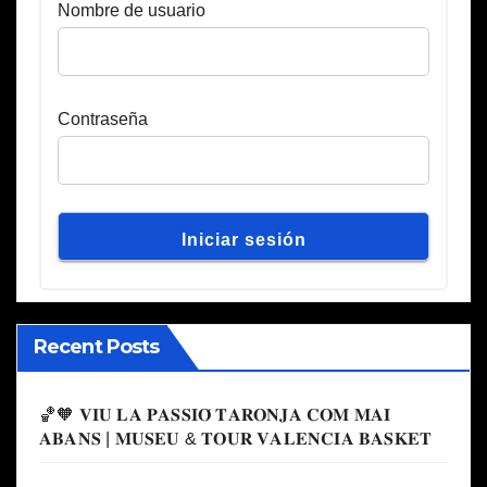
Nombre de usuario
Contraseña
Recent Posts
🏀🧡 𝐕𝐈𝐔 𝐋𝐀 𝐏𝐀𝐒𝐒𝐈𝐎́ 𝐓𝐀𝐑𝐎𝐍𝐉𝐀 𝐂𝐎𝐌 𝐌𝐀𝐈
𝐀𝐁𝐀𝐍𝐒 | 𝐌𝐔𝐒𝐄𝐔 & 𝐓𝐎𝐔𝐑 𝐕𝐀𝐋𝐄𝐍𝐂𝐈𝐀 𝐁𝐀𝐒𝐊𝐄𝐓