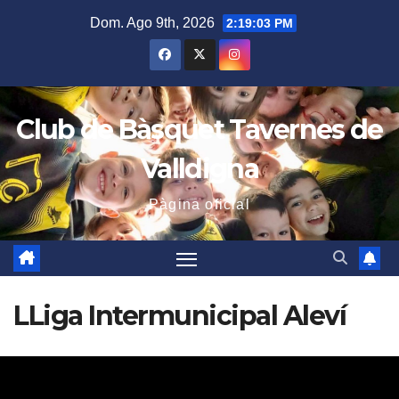
Saltar
Dom. Ago 9th, 2026
2:19:04 PM
al
contenido
Club de Bàsquet Tavernes de
Valldigna
Pàgina oficial
LLiga Intermunicipal Aleví