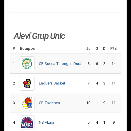
Aleví Grup Unic
#
Equipos
Ju
G
D
Pts
GF
1
CB Sueca Taronges Durà
8
6
2
14
350
2
Enguera Basket
7
4
3
11
320
3
CB Tavernes
10
1
9
11
321
4
NB Alzira
5
4
1
9
232