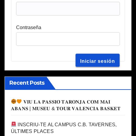
Contraseña
Recent Posts
𝐕𝐈𝐔 𝐋𝐀 𝐏𝐀𝐒𝐒𝐈𝐎́ 𝐓𝐀𝐑𝐎𝐍𝐉𝐀 𝐂𝐎𝐌 𝐌𝐀𝐈
𝐀𝐁𝐀𝐍𝐒 | 𝐌𝐔𝐒𝐄𝐔 & 𝐓𝐎𝐔𝐑 𝐕𝐀𝐋𝐄𝐍𝐂𝐈𝐀 𝐁𝐀𝐒𝐊𝐄𝐓
INSCRIU-TE AL CAMPUS C.B. TAVERNES,
ÚLTIMES PLACES