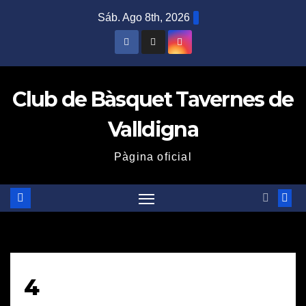
Saltar
Sáb. Ago 8th, 2026
al
contenido
Club de Bàsquet Tavernes de
Valldigna
Pàgina oficial
4