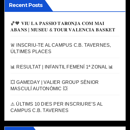
Recent Posts
🏀🧡 𝐕𝐈𝐔 𝐋𝐀 𝐏𝐀𝐒𝐒𝐈𝐎́ 𝐓𝐀𝐑𝐎𝐍𝐉𝐀 𝐂𝐎𝐌 𝐌𝐀𝐈
𝐀𝐁𝐀𝐍𝐒 | 𝐌𝐔𝐒𝐄𝐔 & 𝐓𝐎𝐔𝐑 𝐕𝐀𝐋𝐄𝐍𝐂𝐈𝐀 𝐁𝐀𝐒𝐊𝐄𝐓
🚨 INSCRIU-TE AL CAMPUS C.B. TAVERNES,
ÚLTIMES PLACES
📊 RESULTAT | INFANTIL FEMENÍ 1ª ZONAL 📊
💥 GAMEDAY | VALIER GROUP SÈNIOR
MASCULÍ AUTONÒMIC 💥
⚠️ ÚLTIMS 10 DIES PER INSCRIURE’S AL
CAMPUS C.B. TAVERNES