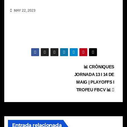
MAY 22, 2023
Navegación
📊 CRÒNIQUES
JORNADA 13 I 14 DE
de
MAIG | PLAYOFFS I
entradas
TROFEU FBCV 📊
Entrada relacionada