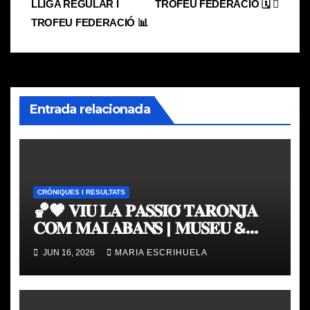
entradas
LLIGA REGULAR I
TROFEU FEDERACIÓ 🗓
TROFEU FEDERACIÓ 📊
Entrada relacionada
CRÒNIQUES I RESULTATS
🏀🧡 𝐕𝐈𝐔 𝐋𝐀 𝐏𝐀𝐒𝐒𝐈𝐎́ 𝐓𝐀𝐑𝐎𝐍𝐉𝐀
𝐂𝐎𝐌 𝐌𝐀𝐈 𝐀𝐁𝐀𝐍𝐒 | 𝐌𝐔𝐒𝐄𝐔 &
𝐓𝐎𝐔𝐑 𝐕𝐀𝐋𝐄𝐍𝐂𝐈𝐀 𝐁𝐀𝐒𝐊𝐄𝐓
JUN 16, 2026
MARIA ESCRIHUELA