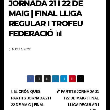
JORNADA 21 I 22 DE
MAIG | FINAL LLIGA
REGULAR I TROFEU
FEDERACIÓ 📊
MAY 24, 2022
Navegación
📊 CRÒNIQUES
🏀 PARTITS JORNADA 21
PARTITS JORNADA 21 I
I 22 DE MAIG | FINAL
de
22 DE MAIG | FINAL
LLIGA REGULAR I