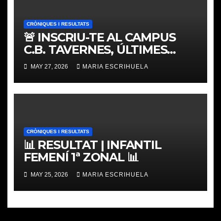
CRÒNIQUES I RESULTATS
🚨 INSCRIU-TE AL CAMPUS
C.B. TAVERNES, ÚLTIMES
PLACES
MAY 27, 2026
MARIA ESCRIHUELA
CRÒNIQUES I RESULTATS
📊 RESULTAT | INFANTIL
FEMENÍ 1ª ZONAL 📊
MAY 25, 2026
MARIA ESCRIHUELA