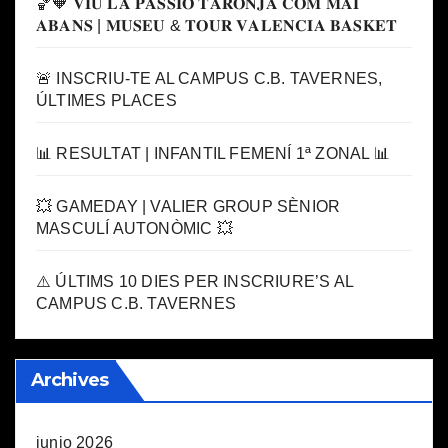
🏀🧡 𝐕𝐈𝐔 𝐋𝐀 𝐏𝐀𝐒𝐒𝐈𝐎́ 𝐓𝐀𝐑𝐎𝐍𝐉𝐀 𝐂𝐎𝐌 𝐌𝐀𝐈
𝐀𝐁𝐀𝐍𝐒 | 𝐌𝐔𝐒𝐄𝐔 & 𝐓𝐎𝐔𝐑 𝐕𝐀𝐋𝐄𝐍𝐂𝐈𝐀 𝐁𝐀𝐒𝐊𝐄𝐓
🚨 INSCRIU-TE AL CAMPUS C.B. TAVERNES,
ÚLTIMES PLACES
📊 RESULTAT | INFANTIL FEMENÍ 1ª ZONAL 📊
💥 GAMEDAY | VALIER GROUP SÈNIOR
MASCULÍ AUTONÒMIC 💥
⚠️ ÚLTIMS 10 DIES PER INSCRIURE’S AL
CAMPUS C.B. TAVERNES
Archives
junio 2026