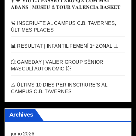
🏀🧡 𝐕𝐈𝐔 𝐋𝐀 𝐏𝐀𝐒𝐒𝐈𝐎́ 𝐓𝐀𝐑𝐎𝐍𝐉𝐀 𝐂𝐎𝐌 𝐌𝐀𝐈
𝐀𝐁𝐀𝐍𝐒 | 𝐌𝐔𝐒𝐄𝐔 & 𝐓𝐎𝐔𝐑 𝐕𝐀𝐋𝐄𝐍𝐂𝐈𝐀 𝐁𝐀𝐒𝐊𝐄𝐓
🚨 INSCRIU-TE AL CAMPUS C.B. TAVERNES,
ÚLTIMES PLACES
📊 RESULTAT | INFANTIL FEMENÍ 1ª ZONAL 📊
💥 GAMEDAY | VALIER GROUP SÈNIOR
MASCULÍ AUTONÒMIC 💥
⚠️ ÚLTIMS 10 DIES PER INSCRIURE’S AL
CAMPUS C.B. TAVERNES
Archives
junio 2026