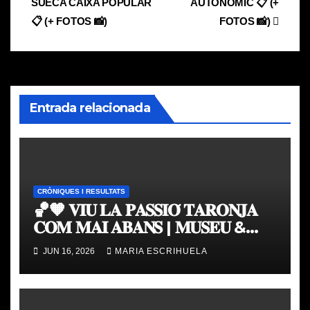
entradas
SUECA CAIXA POPULAR
AUTONÒMIC 📋 (+
📋 (+ FOTOS 📸)
FOTOS 📸)
Entrada relacionada
CRÒNIQUES I RESULTATS
🏀🧡 𝐕𝐈𝐔 𝐋𝐀 𝐏𝐀𝐒𝐒𝐈𝐎́ 𝐓𝐀𝐑𝐎𝐍𝐉𝐀
𝐂𝐎𝐌 𝐌𝐀𝐈 𝐀𝐁𝐀𝐍𝐒 | 𝐌𝐔𝐒𝐄𝐔 &
𝐓𝐎𝐔𝐑 𝐕𝐀𝐋𝐄𝐍𝐂𝐈𝐀 𝐁𝐀𝐒𝐊𝐄𝐓
JUN 16, 2026
MARIA ESCRIHUELA