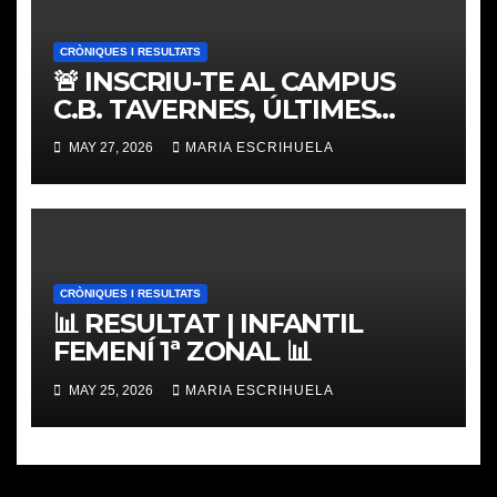
CRÒNIQUES I RESULTATS
🚨 INSCRIU-TE AL CAMPUS
C.B. TAVERNES, ÚLTIMES
PLACES
MAY 27, 2026
MARIA ESCRIHUELA
CRÒNIQUES I RESULTATS
📊 RESULTAT | INFANTIL
FEMENÍ 1ª ZONAL 📊
MAY 25, 2026
MARIA ESCRIHUELA