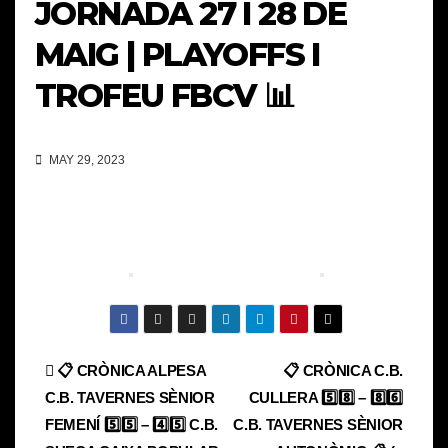
JORNADA 27 I 28 DE
MAIG | PLAYOFFS I
TROFEU FBCV 📊
MAY 29, 2023
Navegación
📋 CRÒNICA ALPESA
📋 CRÒNICA C.B.
C.B. TAVERNES SÈNIOR
CULLERA 5️⃣8️⃣ – 8️⃣6️⃣
de
FEMENÍ 5️⃣5️⃣ – 4️⃣5️⃣ C.B.
C.B. TAVERNES SÈNIOR