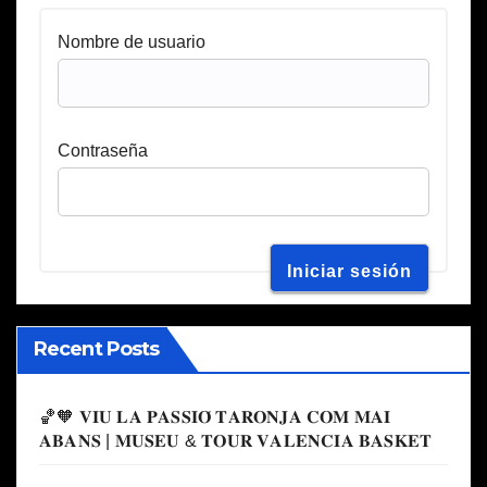
Nombre de usuario
Contraseña
Recent Posts
🏀🧡 𝐕𝐈𝐔 𝐋𝐀 𝐏𝐀𝐒𝐒𝐈𝐎́ 𝐓𝐀𝐑𝐎𝐍𝐉𝐀 𝐂𝐎𝐌 𝐌𝐀𝐈
𝐀𝐁𝐀𝐍𝐒 | 𝐌𝐔𝐒𝐄𝐔 & 𝐓𝐎𝐔𝐑 𝐕𝐀𝐋𝐄𝐍𝐂𝐈𝐀 𝐁𝐀𝐒𝐊𝐄𝐓