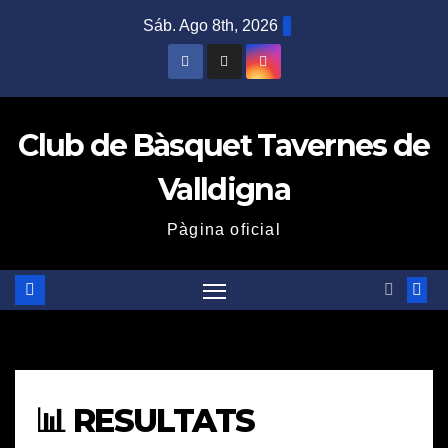
Saltar
Sáb. Ago 8th, 2026
al
contenido
Club de Bàsquet Tavernes de
Valldigna
Pàgina oficial
📊 RESULTATS