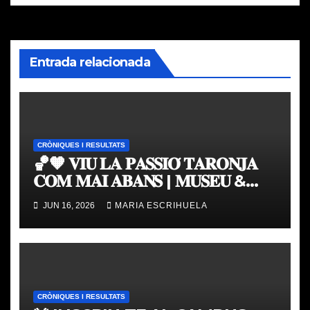
Entrada relacionada
CRÒNIQUES I RESULTATS
🏀🧡 𝐕𝐈𝐔 𝐋𝐀 𝐏𝐀𝐒𝐒𝐈𝐎́ 𝐓𝐀𝐑𝐎𝐍𝐉𝐀
𝐂𝐎𝐌 𝐌𝐀𝐈 𝐀𝐁𝐀𝐍𝐒 | 𝐌𝐔𝐒𝐄𝐔 &
𝐓𝐎𝐔𝐑 𝐕𝐀𝐋𝐄𝐍𝐂𝐈𝐀 𝐁𝐀𝐒𝐊𝐄𝐓
JUN 16, 2026
MARIA ESCRIHUELA
CRÒNIQUES I RESULTATS