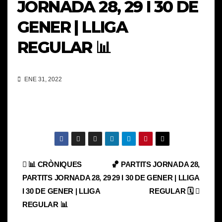
JORNADA 28, 29 I 30 DE
GENER | LLIGA
REGULAR 📊
ENE 31, 2022
Navegación
📊 CRÒNIQUES
🏀 PARTITS JORNADA 28,
PARTITS JORNADA 28, 29
29 I 30 DE GENER | LLIGA
de
I 30 DE GENER | LLIGA
REGULAR 🗓
entradas
REGULAR 📊