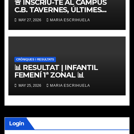
🚨 INSCRIU-TE AL CAMPUS
C.B. TAVERNES, ÚLTIMES
PLACES
MAY 27, 2026
MARIA ESCRIHUELA
CRÒNIQUES I RESULTATS
📊 RESULTAT | INFANTIL
FEMENÍ 1ª ZONAL 📊
MAY 25, 2026
MARIA ESCRIHUELA
Login