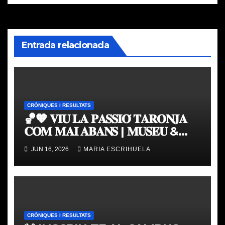
Entrada relacionada
CRÒNIQUES I RESULTATS
🏀🧡 𝐕𝐈𝐔 𝐋𝐀 𝐏𝐀𝐒𝐒𝐈𝐎́ 𝐓𝐀𝐑𝐎𝐍𝐉𝐀
𝐂𝐎𝐌 𝐌𝐀𝐈 𝐀𝐁𝐀𝐍𝐒 | 𝐌𝐔𝐒𝐄𝐔 &
𝐓𝐎𝐔𝐑 𝐕𝐀𝐋𝐄𝐍𝐂𝐈𝐀 𝐁𝐀𝐒𝐊𝐄𝐓
JUN 16, 2026
MARIA ESCRIHUELA
CRÒNIQUES I RESULTATS