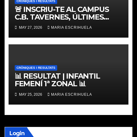
CRÒNIQUES I RESULTATS
🚨 INSCRIU-TE AL CAMPUS
C.B. TAVERNES, ÚLTIMES
PLACES
MAY 27, 2026
MARIA ESCRIHUELA
CRÒNIQUES I RESULTATS
📊 RESULTAT | INFANTIL
FEMENÍ 1ª ZONAL 📊
MAY 25, 2026
MARIA ESCRIHUELA
Login