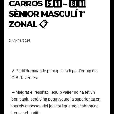
CARRÒS 5️⃣1️⃣ – 8️⃣1️⃣
SÈNIOR MASCULÍ 1ª
ZONAL 📋
MAY 8, 2024
🔹Partit dominat de principi a la fi per l’equip del
C.B. Tavernes.
🔹Malgrat el resultat, l’equip valler no ha fet un
bon partit, però s’ha pogut veure la superioritat en
tots els aspectes del joc, tot i que no acababa de
trencar el partit.