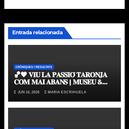
Entrada relacionada
CRÒNIQUES I RESULTATS
🏀🧡 𝐕𝐈𝐔 𝐋𝐀 𝐏𝐀𝐒𝐒𝐈𝐎́ 𝐓𝐀𝐑𝐎𝐍𝐉𝐀
𝐂𝐎𝐌 𝐌𝐀𝐈 𝐀𝐁𝐀𝐍𝐒 | 𝐌𝐔𝐒𝐄𝐔 &
𝐓𝐎𝐔𝐑 𝐕𝐀𝐋𝐄𝐍𝐂𝐈𝐀 𝐁𝐀𝐒𝐊𝐄𝐓
JUN 16, 2026
MARIA ESCRIHUELA