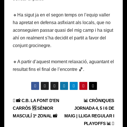
🔹Ha sigut ja en el segon temps on l’equip valler
ha apretat en defensa asfixiant als locals, que no
aconseguien passar quasi del mig camp i ha sigut
ahí on realment s’ha decidit el partit a favor del
conjunt grocinegre.
🔹A partir d’aquest moment relaxació, aguantant el
resultat fins el final de l’encontre 🏀.
Navegación
📸 C.B. LA FONT D’EN
📊 CRÒNIQUES
CARRÒS 🆚 SÈNIOR
JORNADA 4, 5 I 6 DE
de
MASCULÍ 1ª ZONAL 📸
MAIG | LLIGA REGULAR I
entradas
PLAYOFFS 📊