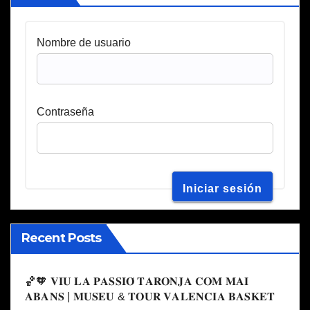
Nombre de usuario
Contraseña
Recent Posts
🏀🧡 𝐕𝐈𝐔 𝐋𝐀 𝐏𝐀𝐒𝐒𝐈𝐎́ 𝐓𝐀𝐑𝐎𝐍𝐉𝐀 𝐂𝐎𝐌 𝐌𝐀𝐈
𝐀𝐁𝐀𝐍𝐒 | 𝐌𝐔𝐒𝐄𝐔 & 𝐓𝐎𝐔𝐑 𝐕𝐀𝐋𝐄𝐍𝐂𝐈𝐀 𝐁𝐀𝐒𝐊𝐄𝐓