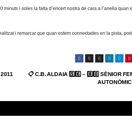
0 minuts i soles la falta d’encert nostra de cara a l’anella quan e
rç realitzat i remarcar que quan estem connectades en la pista, p
 2011
📋 C.B. ALDAIA 5️⃣6️⃣ – 8️⃣0️⃣ SÈNIOR F
AUTONÒMIC