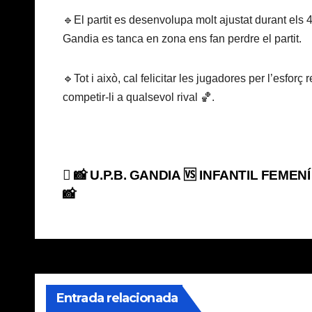
🔹El partit es desenvolupa molt ajustat durant els 4
Gandia es tanca en zona ens fan perdre el partit.
🔹Tot i això, cal felicitar les jugadores per l’esfo
competir-li a qualsevol rival 🏀.
Navegación
📸 U.P.B. GANDIA 🆚 INFANTIL FEMENÍ
📸
de
entradas
Entrada relacionada