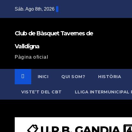
Saltar
Sáb. Ago 8th, 2026
al
contenido
Club de Bàsquet Tavernes de
Valldigna
Pàgina oficial
INICI
QUI SOM?
HISTÒRIA
VISTE’T DEL CBT
LLIGA INTERMUNICIPAL 
📋 U.P.B. GANDIA 4️⃣