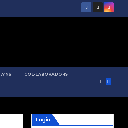
A’NS
COL·LABORADORS
Login