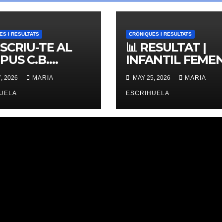
ES I RESULTATS
CRÒNIQUES I RESULTATS
NSCRIU-TE AL
📊 RESULTAT |
PUS C.B.
INFANTIL FEMENÍ
ERNES,
ZONAL 📊
, 2026
MARIA
MAY 25, 2026
MARIA
IMES PLACES
UELA
ESCRIHUELA