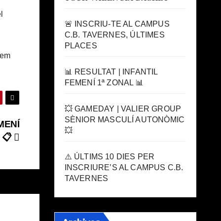
l
🚨 INSCRIU-TE AL CAMPUS
C.B. TAVERNES, ÚLTIMES
PLACES
odem
📊 RESULTAT | INFANTIL
FEMENÍ 1ª ZONAL 📊
💥 GAMEDAY | VALIER GROUP
SÈNIOR MASCULÍ AUTONÒMIC
EMENÍ
💥
 📋
⚠️ ÚLTIMS 10 DIES PER
INSCRIURE’S AL CAMPUS C.B.
TAVERNES