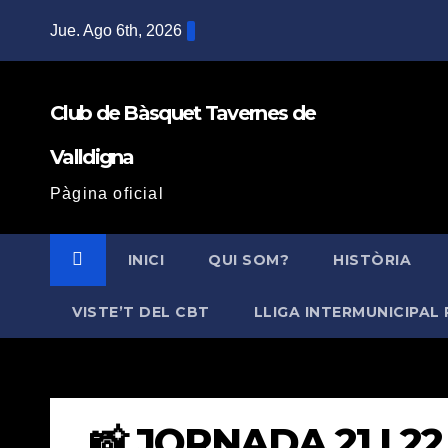
Saltar
Jue. Ago 6th, 2026
al
contenido
Club de Bàsquet Tavernes de
Valldigna
Pàgina oficial
INICI
QUI SOM?
HISTÒRIA
VISTE’T DEL CBT
LLIGA INTERMUNICIPAL 
📸 JORNADA 21 I 2