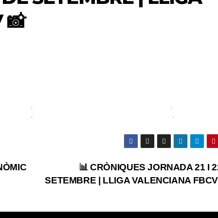
 📸
NÒMIC
📊 CRÒNIQUES JORNADA 21 I 2
SETEMBRE | LLIGA VALENCIANA FBCV