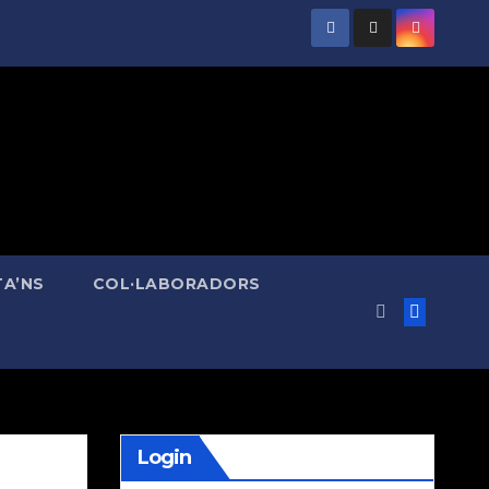
A’NS
COL·LABORADORS
Login