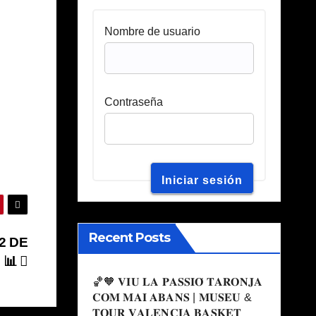
Nombre de usuario
Contraseña
Recent Posts
2 DE
 📊
🏀🧡 𝐕𝐈𝐔 𝐋𝐀 𝐏𝐀𝐒𝐒𝐈𝐎́ 𝐓𝐀𝐑𝐎𝐍𝐉𝐀
𝐂𝐎𝐌 𝐌𝐀𝐈 𝐀𝐁𝐀𝐍𝐒 | 𝐌𝐔𝐒𝐄𝐔 &
𝐓𝐎𝐔𝐑 𝐕𝐀𝐋𝐄𝐍𝐂𝐈𝐀 𝐁𝐀𝐒𝐊𝐄𝐓