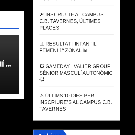
🚨 INSCRIU-TE AL CAMPUS
C.B. TAVERNES, ÚLTIMES
PLACES
📊 RESULTAT | INFANTIL
FEMENÍ 1ª ZONAL 📊
 1ª
💥 GAMEDAY | VALIER GROUP
SÈNIOR MASCULÍ AUTONÒMIC
💥
⚠️ ÚLTIMS 10 DIES PER
INSCRIURE’S AL CAMPUS C.B.
TAVERNES