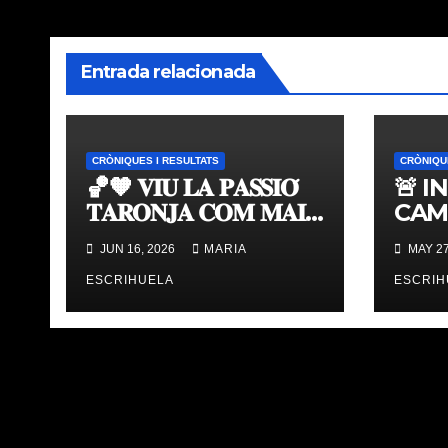
Entrada relacionada
CRÒNIQUES I RESULTATS
CRÒNIQU
🏀🧡 𝐕𝐈𝐔 𝐋𝐀 𝐏𝐀𝐒𝐒𝐈𝐎́
🚨 I
𝐓𝐀𝐑𝐎𝐍𝐉𝐀 𝐂𝐎𝐌 𝐌𝐀𝐈
CAM
𝐀𝐁𝐀𝐍𝐒 | 𝐌𝐔𝐒𝐄𝐔 &
TAV
JUN 16, 2026
MARIA
MAY 27
𝐓𝐎𝐔𝐑 𝐕𝐀𝐋𝐄𝐍𝐂𝐈𝐀
ÚLT
𝐁𝐀𝐒𝐊𝐄𝐓
ESCRIHUELA
ESCRIH