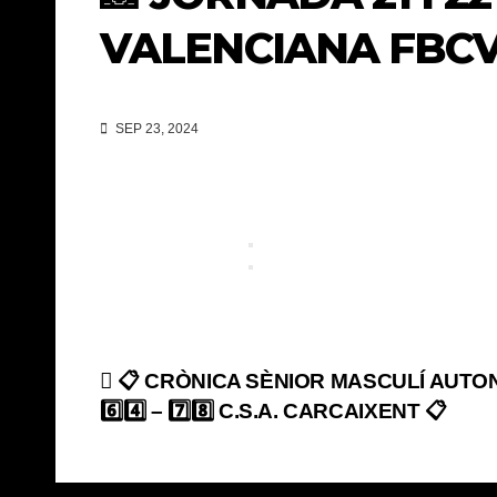
VALENCIANA FBCV
SEP 23, 2024
Navegación
📋 CRÒNICA SÈNIOR MASCULÍ AUTO
6️⃣4️⃣ – 7️⃣8️⃣ C.S.A. CARCAIXENT 📋
de
entradas