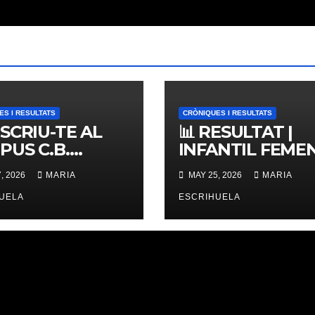
ES I RESULTATS
CRÒNIQUES I RESULTATS
NSCRIU-TE AL
📊 RESULTAT |
PUS C.B.
INFANTIL FEMENÍ
ERNES,
ZONAL 📊
, 2026
MARIA
MAY 25, 2026
MARIA
IMES PLACES
UELA
ESCRIHUELA