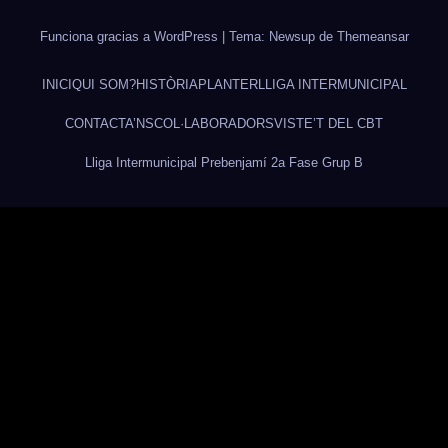
Funciona gracias a WordPress
|
Tema: Newsup de
Themeansar
INICI
QUI SOM?
HISTÒRIA
PLANTER
LLIGA INTERMUNICIPAL
CONTACTA’NS
COL·LABORADORS
VISTE’T DEL CBT
Lliga Intermunicipal Prebenjamí 2a Fase Grup B