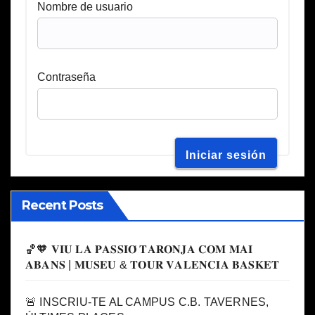
Nombre de usuario
Contraseña
Recent Posts
🏀🧡 𝐕𝐈𝐔 𝐋𝐀 𝐏𝐀𝐒𝐒𝐈𝐎́ 𝐓𝐀𝐑𝐎𝐍𝐉𝐀 𝐂𝐎𝐌 𝐌𝐀𝐈
𝐀𝐁𝐀𝐍𝐒 | 𝐌𝐔𝐒𝐄𝐔 & 𝐓𝐎𝐔𝐑 𝐕𝐀𝐋𝐄𝐍𝐂𝐈𝐀 𝐁𝐀𝐒𝐊𝐄𝐓
🚨 INSCRIU-TE AL CAMPUS C.B. TAVERNES,